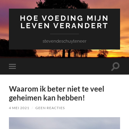
HOE VOEDING MIJN
LEVEN VERANDERT
stevendeschuyteneer
Toggle
Toggle
zoekve
mobiel
menu
Waarom ik beter niet te veel
geheimen kan hebben!
4 MEI 2021
/
GEEN REACTIES