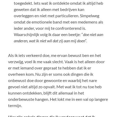
toegedekt. Iets wat ik ontdekte omdat ik altijd heb
geweten dat ik alleen met bedrijven kan
overleggen en niet met particulieren. Simpelweg
omdat de emotionele band met een medemens als
ieder ander, voor mij te confronterend is.
Waarschijnlijk volg ik daar een beetje: “
doe niet aan
anderen, wat ik niet wil dat zij aan mij doen
“.
Als ik iets verkeerd doe, me ervan bewust ben en het
verzwijg, voel ik me vaak slecht. Vaak is het alleen door
er met iemand over gepraat te hebben dat ik er
overheen kom. Nu zijn er soms ook dingen die ik
onbewust doe door gewoonte en waarbij het nare
gevoel niet altijd zo opvalt. Met wat ik tot nu toe heb
kunnen ontdekken, blijft dit allemaal in het
onderbewuste hangen. Het lokt me in een val op langere
termijn.
Hier zijn enkele dingen die ik vandaag weet dat ik