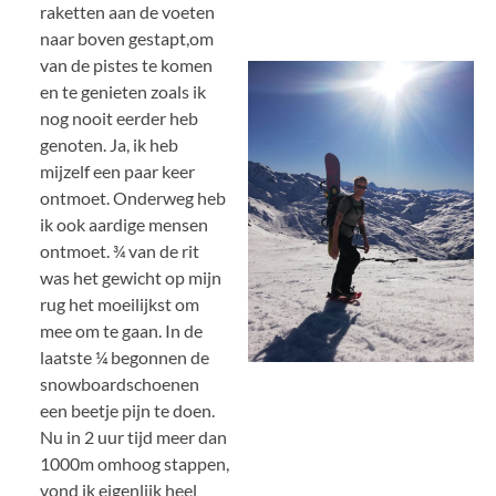
raketten aan de voeten
naar boven gestapt,om
van de pistes te komen
en te genieten zoals ik
nog nooit eerder heb
genoten. Ja, ik heb
mijzelf een paar keer
ontmoet. Onderweg heb
ik ook aardige mensen
ontmoet. ¾ van de rit
was het gewicht op mijn
rug het moeilijkst om
mee om te gaan. In de
laatste ¼ begonnen de
snowboardschoenen
een beetje pijn te doen.
Nu in 2 uur tijd meer dan
1000m omhoog stappen,
vond ik eigenlijk heel