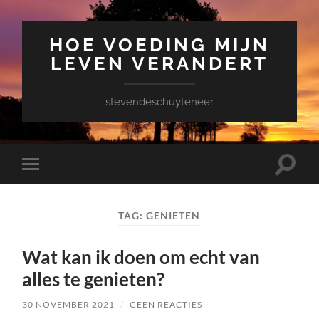
HOE VOEDING MIJN
LEVEN VERANDERT
stevendeschuyteneer
Toggle
Toggle
zoekve
mobiel
menu
TAG:
GENIETEN
Wat kan ik doen om echt van
alles te genieten?
30 NOVEMBER 2021
/
GEEN REACTIES