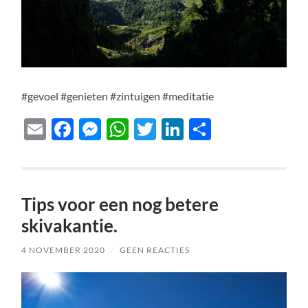
#gevoel #genieten #zintuigen #meditatie
Email
Facebook
Messenger
WhatsApp
Twitter
LinkedIn
Delen
Tips voor een nog betere
skivakantie.
4 NOVEMBER 2020
/
GEEN REACTIES