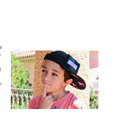
e
n
g
m