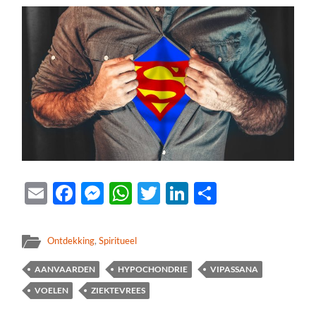
Email
Facebook
Messenger
WhatsApp
Twitter
LinkedIn
Delen
Ontdekking
,
Spiritueel
AANVAARDEN
HYPOCHONDRIE
VIPASSANA
VOELEN
ZIEKTEVREES