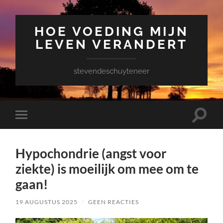
HOE VOEDING MIJN
LEVEN VERANDERT
stevendeschuyteneer
Toggle
Toggle
zoekve
mobiel
menu
Hypochondrie (angst voor
ziekte) is moeilijk om mee om te
gaan!
19 AUGUSTUS 2025
/
GEEN REACTIES