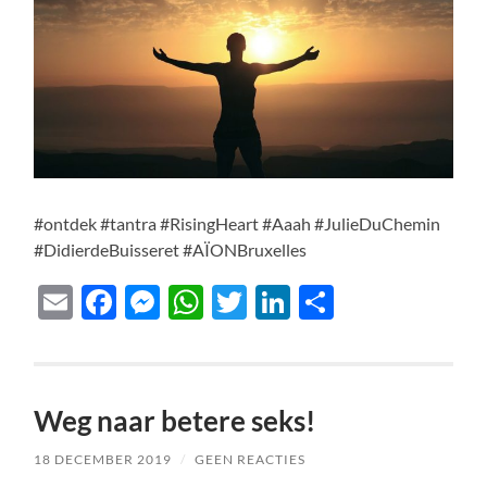
#ontdek #tantra #RisingHeart #Aaah #JulieDuChemin
#DidierdeBuisseret #AÏONBruxelles
Email
Facebook
Messenger
WhatsApp
Twitter
LinkedIn
Delen
Weg naar betere seks!
18 DECEMBER 2019
/
GEEN REACTIES