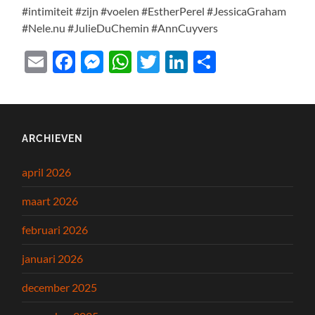
#intimiteit #zijn #voelen #EstherPerel #JessicaGraham
#Nele.nu #JulieDuChemin #AnnCuyvers
Email
Facebook
Messenger
WhatsApp
Twitter
LinkedIn
Delen
ARCHIEVEN
april 2026
maart 2026
februari 2026
januari 2026
december 2025