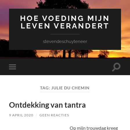
HOE VOEDING MIJN
LEVEN VERANDERT
stevendeschuyteneer
Toggle
Toggle
zoekve
mobiel
menu
TAG:
JULIE DU CHEMIN
Ontdekking van tantra
9 APRIL 2020
/
GEEN REACTIES
Op mijn trouwdag kreeg