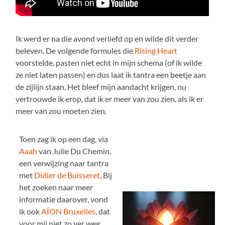
Ik werd er na die avond verliefd op en wilde dit verder
beleven. De volgende formules die
Rising Heart
voorstelde, pasten niet echt in mijn schema (of ik wilde
ze niet laten passen) en dus laat ik tantra een beetje aan
de zijlijn staan. Het bleef mijn aandacht krijgen, nu
vertrouwde ik erop, dat ik er meer van zou zien, als ik er
meer van zou moeten zien.
Toen zag ik op een dag, via
Aaah
van Julie Du Chemin,
een verwijzing naar tantra
met
Didier de Buisseret
. Bij
het zoeken naar meer
informatie daarover, vond
ik ook
AÏON Bruxelles
, dat
voor mij niet zo ver weg