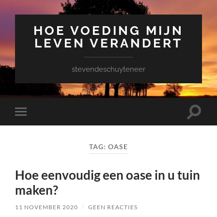
HOE VOEDING MIJN
LEVEN VERANDERT
stevendeschuyteneer
Toggle
Toggle
zoekve
mobiel
menu
TAG:
OASE
Hoe eenvoudig een oase in u tuin
maken?
11 NOVEMBER 2020
/
GEEN REACTIES