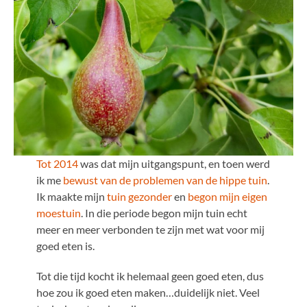
Tot 2014
was dat mijn uitgangspunt, en toen werd
ik me
bewust van de problemen van de hippe tuin
.
Ik maakte mijn
tuin gezonder
en
begon mijn eigen
moestuin
. In die periode begon mijn tuin echt
meer en meer verbonden te zijn met wat voor mij
goed eten is.
Tot die tijd kocht ik helemaal geen goed eten, dus
hoe zou ik goed eten maken…duidelijk niet. Veel