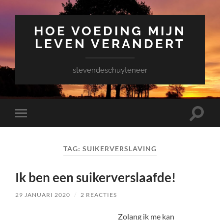
HOE VOEDING MIJN
LEVEN VERANDERT
stevendeschuyteneer
Toggle
Toggle
zoekve
mobiel
menu
TAG:
SUIKERVERSLAVING
Ik ben een suikerverslaafde!
29 JANUARI 2020
/
2 REACTIES
Zolang ik me kan