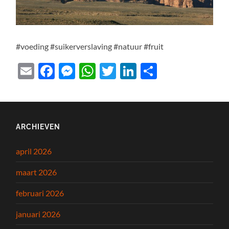
#voeding #suikerverslaving #natuur #fruit
Email
Facebook
Messenger
WhatsApp
Twitter
LinkedIn
Delen
ARCHIEVEN
april 2026
maart 2026
februari 2026
januari 2026