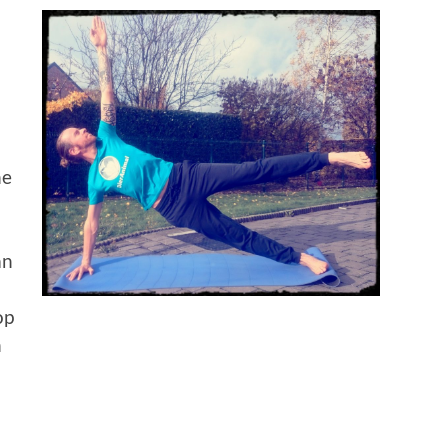
ne
an
op
n