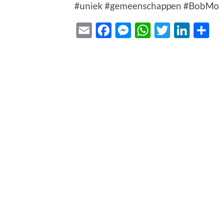
#uniek #gemeenschappen #BobM
Email
Facebook
Messenger
WhatsAp
Twitte
Lin
D