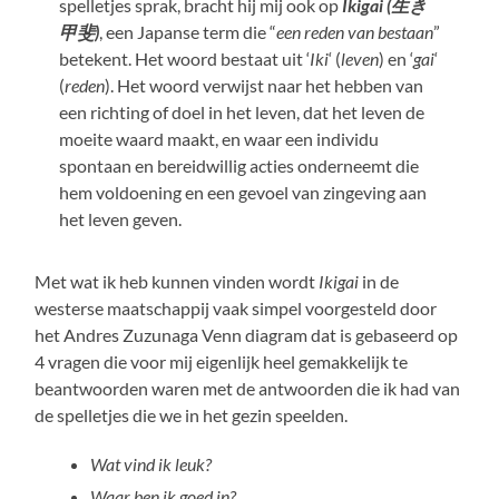
spelletjes sprak, bracht hij mij ook op
Ikigai (生き
甲斐)
, een Japanse term die “
een reden van bestaan
”
betekent. Het woord bestaat uit ‘
Iki
‘ (
leven
) en ‘
gai
‘
(
reden
). Het woord verwijst naar het hebben van
een richting of doel in het leven, dat het leven de
moeite waard maakt, en waar een individu
spontaan en bereidwillig acties onderneemt die
hem voldoening en een gevoel van zingeving aan
het leven geven.
Met wat ik heb kunnen vinden wordt
Ikigai
in de
westerse maatschappij vaak simpel voorgesteld door
het Andres Zuzunaga Venn diagram dat is gebaseerd op
4 vragen die voor mij eigenlijk heel gemakkelijk te
beantwoorden waren met de antwoorden die ik had van
de spelletjes die we in het gezin speelden.
Wat vind ik leuk?
Waar ben ik goed in?