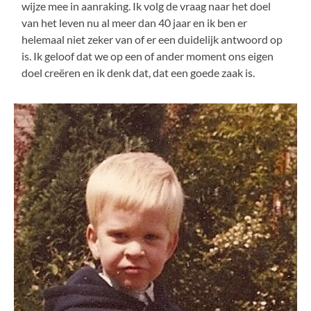
wijze mee in aanraking. Ik volg de vraag naar het doel
van het leven nu al meer dan 40 jaar en ik ben er
helemaal niet zeker van of er een duidelijk antwoord op
is. Ik geloof dat we op een of ander moment ons eigen
doel creëren en ik denk dat, dat een goede zaak is.