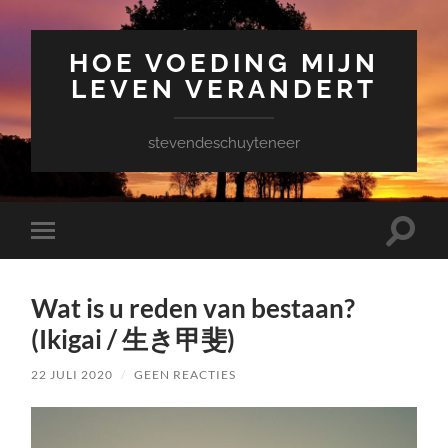
HOE VOEDING MIJN
LEVEN VERANDERT
stevendeschuyteneer
Toggle
Toggle
zoekve
mobiel
menu
Wat is u reden van bestaan?
(Ikigai / 生き甲斐)
22 JULI 2020
/
GEEN REACTIES