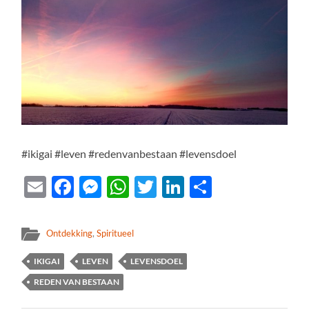
#ikigai #leven #redenvanbestaan #levensdoel
Email
Facebook
Messenger
WhatsApp
Twitter
LinkedIn
Delen
Ontdekking
,
Spiritueel
IKIGAI
LEVEN
LEVENSDOEL
REDEN VAN BESTAAN