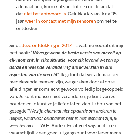
allemaal heb, kom ik al snel tot de conclusie dat,
dat
niet het antwoord is
. Gelukkig kwam ik na 35
jaar
weer in contact met mijn sensoren
om het te
ontdekken.
Sinds
deze ontdekking in 2014
, is wat me vooral uit mijn
bed haalt: “
Wees gewoon de beste versie van mezelf op
elk moment, in elke situatie, voor elk levend wezen op
aarde en wees de verandering die ik wil zien in alle
aspecten van de wereld
“. Ik geloof dat we allemaal zeer
medelevende mensen zijn, we geraken door al onze
afleidingen er soms echt gewoon volledig losgekoppeld
van. Je kunt mensen niet veranderen, je kunt van ze
houden en je kunt ze je liefde laten zien. Ik hou van het
gezegde “
We zijn allemaal hier op aarde om anderen te
helpen, waarvoor de anderen hier in hemelsnaam zijn, ik
weet het niet
“. – W.H. Auden. Er zit veel wijsheid in en
waarschijnlijk een goed uitgangspunt voor ieder mens