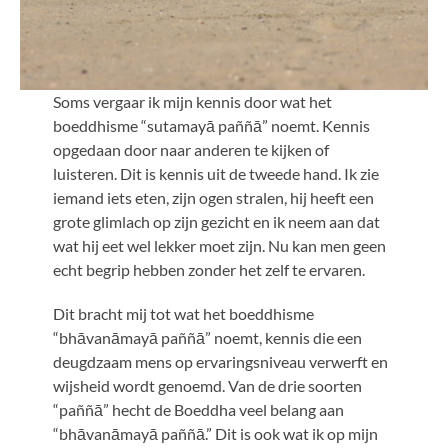
Soms vergaar ik mijn kennis door wat het
boeddhisme “sutamayā paññā” noemt. Kennis
opgedaan door naar anderen te kijken of
luisteren. Dit is kennis uit de tweede hand. Ik zie
iemand iets eten, zijn ogen stralen, hij heeft een
grote glimlach op zijn gezicht en ik neem aan dat
wat hij eet wel lekker moet zijn. Nu kan men geen
echt begrip hebben zonder het zelf te ervaren.
Dit bracht mij tot wat het boeddhisme
“bhāvanāmayā paññā” noemt, kennis die een
deugdzaam mens op ervaringsniveau verwerft en
wijsheid wordt genoemd. Van de drie soorten
“paññā” hecht de Boeddha veel belang aan
“bhāvanāmayā paññā.” Dit is ook wat ik op mijn