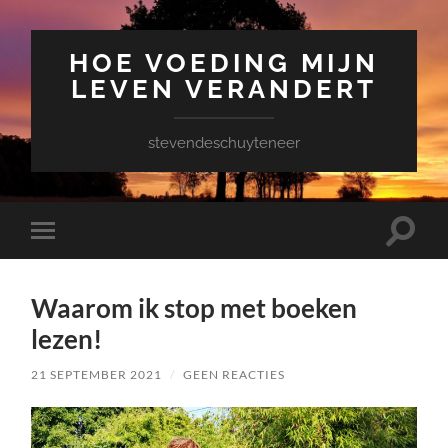
HOE VOEDING MIJN
LEVEN VERANDERT
stevendeschuyteneer
Toggle
Toggle
zoekve
mobiel
menu
Waarom ik stop met boeken
lezen!
21 SEPTEMBER 2021
/
GEEN REACTIES