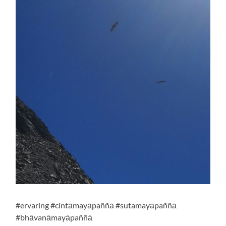
#ervaring #cintāmayāpaññā #sutamayāpaññā
#bhāvanāmayāpaññā