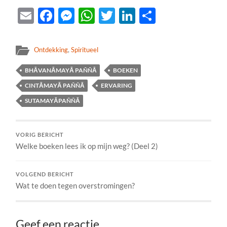
Email
Facebook
Messenger
WhatsApp
Twitter
LinkedIn
Delen
Ontdekking
,
Spiritueel
BHĀVANĀMAYĀ PAÑÑĀ
BOEKEN
CINTĀMAYĀ PAÑÑĀ
ERVARING
SUTAMAYĀPAÑÑĀ
VORIG BERICHT
Welke boeken lees ik op mijn weg? (Deel 2)
VOLGEND BERICHT
Wat te doen tegen overstromingen?
Geef een reactie