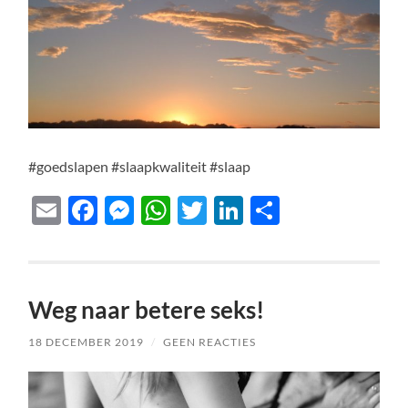
#goedslapen #slaapkwaliteit #slaap
Email
Facebook
Messenger
WhatsApp
Twitter
LinkedIn
Delen
Weg naar betere seks!
18 DECEMBER 2019
/
GEEN REACTIES