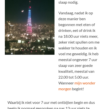
slaap nodig.
Vandaag, nadat ik op
deze manier ben
begonnen met eten of
drinken, eet of drink ik
na 18.00 uur niets meer,
zeker niet spullen om me
wakker te houden en ik
voel me geweldig. Ik heb
meestal ongeveer 7 uur
slaap van zeer goede
kwaliteit, meestal van
22.00 tot 5.00 uur.
Wanneer
mijn wonder
morgen
begint!
Waarbij ik niet voor 7 uur met ontbijten begin en dus
begin ik normaal gesproken na pas 13 uur niets te