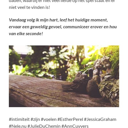
daden, waarbij er niet veel liefde op het spel staat en er
niet veel te vinden is!
Vandaag volg ik mijn hart, leef het huidige moment,
ervaar een geweldig gevoel, communiceer erover en hou
van elke seconde!
#intimiteit #zijn #voelen #EstherPerel #JessicaGraham
#Nele.nu #JulieDuChemin #AnnCuyvers