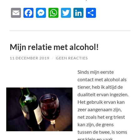
Email
Facebook
Messenger
WhatsApp
Twitter
LinkedIn
Delen
Mijn relatie met alcohol!
11 DECEMBER 2019
/
GEEN REACTIES
Sinds mijn eerste
contact met alcohol als
tiener, heb ik altijd de
dualiteit ervan ingezien.
Het gebruik ervan kan
zeer aangenaam zijn,
net zoals het erg triest
kan zijn, de grens
tussen de twee, is soms
erg klein en vaak