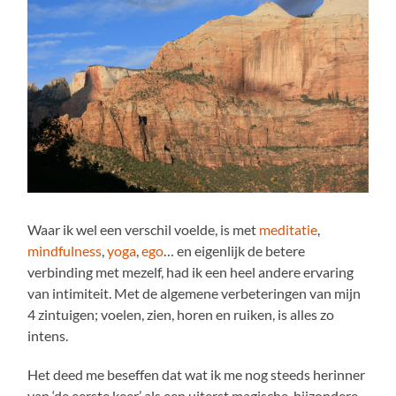
Waar ik wel een verschil voelde, is met
meditatie
,
mindfulness
,
yoga
,
ego
… en eigenlijk de betere
verbinding met mezelf, had ik een heel andere ervaring
van intimiteit. Met de algemene verbeteringen van mijn
4 zintuigen; voelen, zien, horen en ruiken, is alles zo
intens.
Het deed me beseffen dat wat ik me nog steeds herinner
van ‘de eerste keer’ als een uiterst magische, bijzondere,