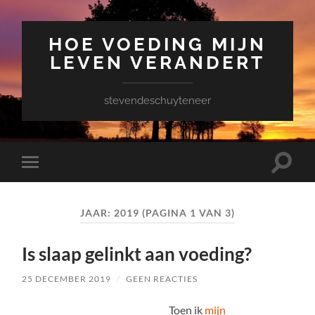
HOE VOEDING MIJN
LEVEN VERANDERT
stevendeschuyteneer
Toggle
Toggle
zoekve
mobiel
menu
JAAR:
2019
(PAGINA 1 VAN 3)
Is slaap gelinkt aan voeding?
25 DECEMBER 2019
/
GEEN REACTIES
Toen ik
mijn