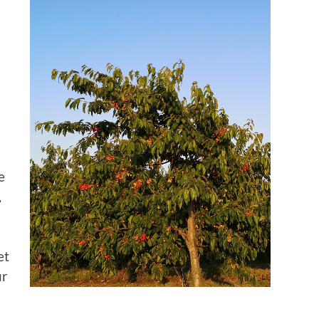
l
e
,
et
ur