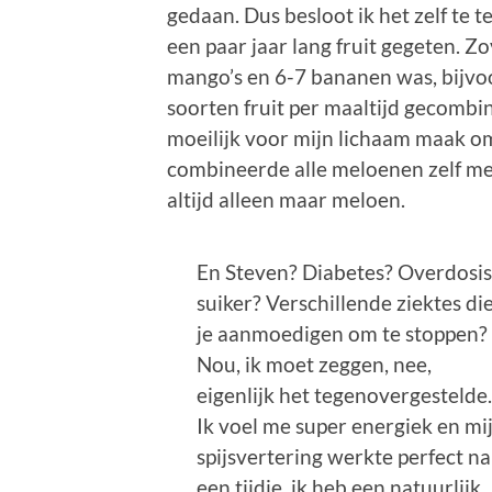
gedaan. Dus besloot ik het zelf te t
een paar jaar lang fruit gegeten. Zo
mango’s en 6-7 bananen was, bijvoo
soorten fruit per maaltijd gecombin
moeilijk voor mijn lichaam maak om
combineerde alle meloenen zelf me
altijd alleen maar meloen.
En Steven? Diabetes? Overdosi
suiker? Verschillende ziektes di
je aanmoedigen om te stoppen?
Nou, ik moet zeggen, nee,
eigenlijk het tegenovergestelde
Ik voel me super energiek en mi
spijsvertering werkte perfect na
een tijdje, ik heb een natuurlijk