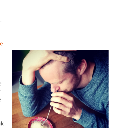
,
e
n
e
r
e
uk